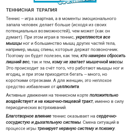
ТЕННИСНАЯ ТЕРАПИЯ
Теннис ‒ игра азартная, а в моменты эмоционального
запала человек делает больше (исходя из своих
потенциальных возможностей), чем может (как он
думает). При этом играя в теннис,
укрепляются все
мышцы
ног и большинство мышц других частей тела,
например, мышц спины, которые держат позвоночник.
Поэтому он будет полезен, как тем,
кто намерен сбросить
лишний вес
, так и тем,
кому не хватает мышечной массы
.
Это происходит за счёт того, что работают мышцы ног и
ягодиц, и при этом приходится бегать ‒ много, но
короткими отрезками. А для женщин, это неплохое
средство
избавления от
целлюлита
.
Активные движения на теннисном корте
положительно
воздействует и на кишечно-пищевой тракт
, именно в силу
периодических встряхиваний.
Благотворное влияние
теннис оказывает на
сердечно-
сосудистую и дыхательную системы
. Смена ситуаций в
процессе игры
тренирует нервную систему и психику
.