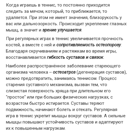
Когда играешь в теннис, то постоянно приходится
следить за мячом, который, то приближается, то
удаляется. При этом не имеет значения, близорукость у
вас или дальнозоркость. Происходит укрепление глазных
мышц, а значит и
зрение улучшается
.
При регулярных играх в теннис увеличивается прочность
костей, а вместе с ней и
сопротивляемость остеопорозу
.
Благодаря скручиваниям и растяжкам во время игры,
восстанавливается
гибкость суставов и связок
.
Наиболее распространённое заболевание стареющего
организма человека ‒
остеоатроз
(дегенерация суставов),
можно предотвратить, занимаясь теннисом. Процесс
старения суставного механизма, вызван тем, что
слизистая поверхность хряща при длительном его
"простое" или при больших физических нагрузках, с
возрастом быстро истирается. Суставы теряют
подвижность, начинают болеть и отекать. Регулярная
игра в теннис укрепит мышцы вокруг суставов. А сильные
мышцы повышают устойчивость суставов и адаптируют
их к повышенным нагрузкам.