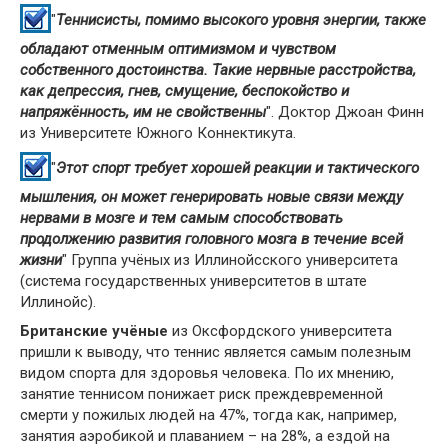
"
Теннисисты, помимо высокого уровня энергии, также
обладают отменным оптимизмом и чувством
собственного достоинства. Такие нервные расстройства,
как депрессия, гнев, смущение, беспокойство и
напряжённость, им не свойственны
". Доктор Джоан Финн
из Университете Южного Коннектикута.
"
Этот спорт требует хорошей реакции и тактического
мышления, он может генерировать новые связи между
нервами в мозге и тем самым способствовать
продолжению развития головного мозга в течение всей
жизни
" Группа учёных из Иллинойсского университета
(система государственных университетов в штате
Иллинойс).
Британские учёные
из Оксфордского университета
пришли к выводу, что теннис является самым полезным
видом спорта для здоровья человека. По их мнению,
занятие теннисом понижает риск преждевременной
смерти у пожилых людей на 47%, тогда как, например,
занятия аэробикой и плаванием – на 28%, а ездой на