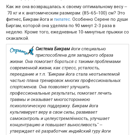
Как же она возвращалась к своему оптимальному весу ‒
70 кг и к анатомическим размерам: (85‒65‒100) см? Это
фитнес, Бикрам йога и
пилатес
. Особенно Серене по души
Биргам, которой она уделяла по 90 минут 2-3 раза в
неделю. Кроме того, ежедневные 10-минутные прыжки со
скакалкой.
Система Бикрам
йоги специально
приспособлена для западного образа
жизни. Она помогает бороться с такими проблемами
современной жизни, как стресс, усталость,
переедание и т.п. "Бикрам йога стала неотъемлемой
частью плана тренировок многих профессиональных
спортсменов. Она позволяет улучшить
профессиональные результаты, помогает лечить
травмы и оказывает многостороннюю
психологическую поддержку. Бикрам йога
культивирует веру в свои силы, развивает
самоконтроль и целеустремлённость, улучшает
концентрацию и повышает выносливость" ‒
утверждает её разработчик индийский гуру йоги