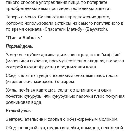
такого способа употребления пищи, то потеряете
приобретённый вами противоестественный аппетит.
Теперь о меню. Селеш отдала предпочтение диете,
которую использовали актрисы из самого популярного в
то время сериала «Спасатели Малибу» (Baywatch).
“Диета Бэйватч”
Первый день.
Завтрак:
клубника, киви, дыня, виноград плюс “маффин”
(маленькая выпечка, преимущественно сладкая, в состав
которой входят фрукты) и родниковая вода.
Обед:
салат из тунца с варёными овощами плюс паста
(итальянские макароны) с сыром.
Ужин:
печёная картошка, салат со шпинатом и один
початок кукурузы или кукурузные палочки плюс покупная
родниковая вода.
Второй день.
Завтрак:
апельсин и хлопья с обезжиренным молоком.
Обед:
овощной суп, грудка индейки, помидор, сельдерей