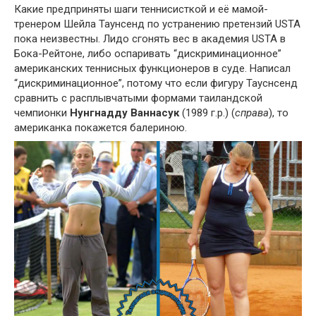
Какие предприняты шаги теннисисткой и её мамой-
тренером Шейла Таунсенд по устранению претензий USTA
пока неизвестны. Лидо сгонять вес в академия USTA в
Бока-Рейтоне, либо оспаривать “дискриминационное”
американских теннисных функционеров в суде. Написал
“дискриминационное”, потому что если фигуру Тауснсенд
сравнить с расплывчатыми формами таиландской
чемпионки
Нунгнадду Ваннасук
(1989 г.р.) (
справа
), то
американка покажется балериною.