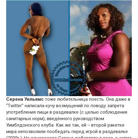
Серена Уильямс
тоже любительница поесть. Она даже в
“Twitter” написала кучу возмущений по поводу запрета
употребления пищи в раздевалке (с целью соблюдения
санитарных норм), введённого руководством
Уимблдонского клуба. Как же так, ей ‒ второй ракетке
мира непозволили пообедать перед игрой в раздевалке
(2009г.). Не одноразово Серена добавляла в весе, а затем