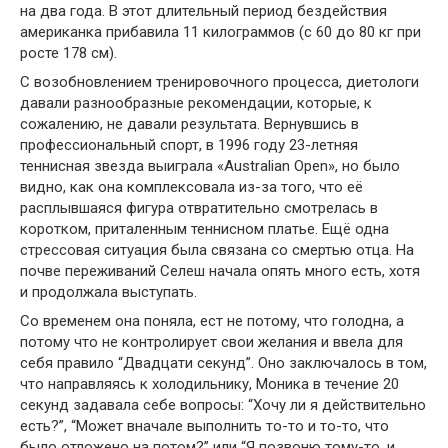
на два года. В этот длительный период бездействия
американка прибавила 11 килограммов (с 60 до 80 кг при
росте 178 см).
С возобновлением тренировочного процесса, диетологи
давали разнообразные рекомендации, которые, к
сожалению, не давали результата. Вернувшись в
профессиональный спорт, в 1996 году 23-летняя
теннисная звезда выиграла «Australian Open», но было
видно, как она комплексовала из-за того, что её
расплывшаяся фигура отвратительно смотрелась в
коротком, приталенным теннисном платье. Ещё одна
стрессовая ситуация была связана со смертью отца. На
почве переживаний Селеш начала опять много есть, хотя
и продолжала выступать.
Со временем она поняла, ест не потому, что голодна, а
потому что не контролирует свои желания и ввела для
себя правило “Двадцати секунд”. Оно заключалось в том,
что направляясь к холодильнику, Моника в течение 20
секунд задавала себе вопросы: “Хочу ли я действительно
есть?”, “Может вначале выполнить то-то и то-то, что
было отложено на потом?” или “Я позвоню тому-то, и