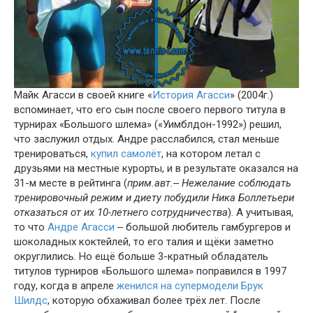
Майк Агасси в своей книге «
История Агасси
» (2004г.)
вспоминает, что его сын после своего первого титула в
турнирах «Большого шлема» («Уимблдон-1992») решил,
что заслужил отдых. Андре расслабился, стал меньше
тренироваться,
купил самолёт
, на котором летал с
друзьями на местные курорты, и в результате оказался на
31-м месте в рейтинга (
прим.авт.‒ Нежелание соблюдать
тренировочный режим и диету побудили Ника Боллетьери
отказаться от их 10-летнего сотрудничества
). А учитывая,
то что
Андре Агасси
‒ большой любитель гамбургеров и
шоколадных коктейлей, то его талия и щёки заметно
округлились. Но ещё больше 3-кратный обладатель
титулов турниров «Большого шлема» поправился в 1997
году, когда в апреле
женился на супермодели Брук
Шилдс
, которую обхаживал более трёх лет. После