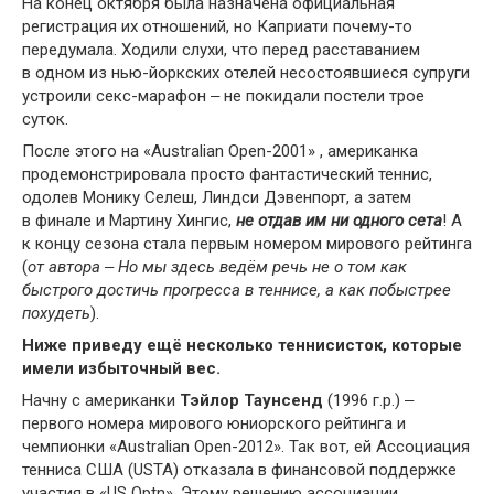
На конец октября была назначена официальная
регистрация их отношений, но Каприати почему-то
передумала. Ходили слухи, что перед расставанием
в одном из нью-йоркских отелей несостоявшиеся супруги
устроили секс-марафон ‒ не покидали постели трое
суток.
После этого на «Australian Open-2001» , американка
продемонстрировала просто фантастический теннис,
одолев Монику Селеш, Линдси Дэвенпорт, а затем
в финале и Мартину Хингис,
не отдав им ни одного сета
! А
к концу сезона стала первым номером мирового рейтинга
(
от автора ‒ Но мы здесь ведём речь не о том как
быстрого достичь прогресса в теннисе, а как побыстрее
похудеть
).
Ниже приведу ещё несколько теннисисток, которые
имели избыточный вес.
Начну с американки
Тэйлор Таунсенд
(1996 г.р.) ‒
первого номера мирового юниорского рейтинга и
чемпионки «Australian Open-2012». Так вот, ей Ассоциация
тенниса США (USTA) отказала в финансовой поддержке
участия в «US Optn». Этому решению ассоциации