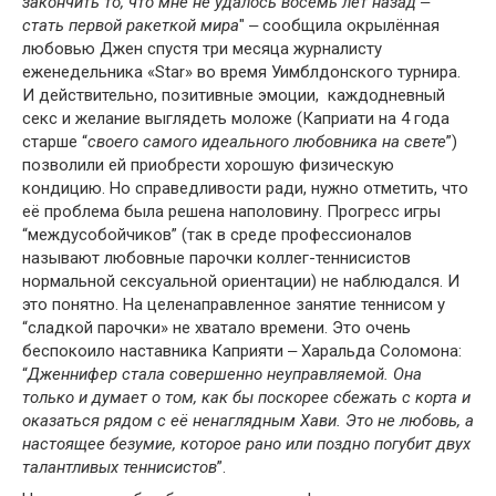
закончить то, что мне не удалось восемь лет назад ‒
стать первой ракеткой мира
" ‒ сообщила окрылённая
любовью Джен спустя три месяца журналисту
еженедельника «Star» во время Уимблдонского турнира.
И действительно, позитивные эмоции, каждодневный
секс и желание выглядеть моложе (Каприати на 4 года
старше “
своего самого идеального любовника на свете
”)
позволили ей приобрести хорошую физическую
кондицию. Но справедливости ради, нужно отметить, что
её проблема была решена наполовину. Прогресс игры
“междусобойчиков” (так в среде профессионалов
называют любовные парочки коллег-теннисистов
нормальной сексуальной ориентации) не наблюдался. И
это понятно. На целенаправленное занятие теннисом у
“сладкой парочки» не хватало времени. Это очень
беспокоило наставника Каприяти ‒ Харальда Соломона:
“
Дженнифер стала совершенно неуправляемой. Она
только и думает о том, как бы поскорее сбежать с корта и
оказаться рядом с её ненаглядным Хави. Это не любовь, а
настоящее безумие, которое рано или поздно погубит двух
талантливых теннисистов
”.