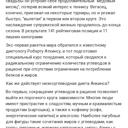
свадьбы он устроил себе продолжительный “медовый
месяц”, потеряв всякий интерес к теннису. Вегасец,
конечно, приезжал на некоторые турниры, но и уезжал
быстро, “вылетая” в первом или втором круге. Это
наслаждение супружеской жизнью продлилось до конца
сезона. В результате 141 рейтинговая позиция и 11
лишних килограмм.
Экс-первая ракетка мира обратился к известному
диетологу Роберту Аткинсу, и тот подготовил
специальный курс похудения, который сводился к
радикальному ограничению количества углеводов в
рационе при отсутствии ограничения на потребление
белков и жиров.
Как же действует низкоуглеводная диета Анкинса?
Во-первых, сокращение углеводов в рационе позволяет
выйти из порочного круга зависимости. Многие люди
имеют пристрастие к сладостям, мучным и крахмалистым
продуктам (картошка), а также к кофеину (кофе,
энергетические напитки) и алкоголю. Наиболее пагубные
для фигуры такие сочетания жиров с углеводами, как:
торты, пирожные, жареная картошечка, чипсы, блины с