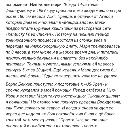
вспоминает Ник Боллетьери. “
Когда 14-летнюю
француженку в 1989 году приняли в его академию, она при
росте 180 см весила 75кг. Правда, в отличии от Агасси,
который дневал и ночевал в «Макдоналдсе», Мэри
предпочитала куриные крылышки из ресторанов сети
«Kentucky Fried Chicken». Поэтому начальный период
тренировочного процесса состоял из сгонки веса и
перехода на низкоколорийную диету. Мэри тренировалась
по 8 часов, в том числе и в жаркое время дня, и питалась
исключительно бананами и спагетти без какой-либо
приправы. Такими мучительными усилиями ей удалось
скинуть 5 кг за 20 дней. Ещё неделя и Мэри достигла бы
идеальной формы! Однако завершить начатое не удалось.
Борис Беккер приступил к подготовке к «US-Open» и
срочно нуждался в моей помощи.
Перед отлётом в Нью-
Йорк я оставил Мэри такую инструкцию: "Никаких цыплят
и пончиков!" Но стоило мне покинуть пределы Брендетона,
как Пирс взялась за старое. И когда я снова увидел её
через две недели, то был потрясён: она была ещё более
толстой, чем месяц назад. "Прости Ник, но при виде
сладостей и гамбургеров я становлюсь просто