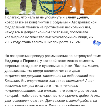
Полагаю, что нельзя не упомянуть и
Елену Докич
,
которая из-за конфликтов с родными и Австралийской
федерацией тенниса на протяжении нескольких лет,
находясь в депрессионном состоянии, поглощала
чрезмерное количество высококалорийной пищи, и к
2007 году стала весить 83 кг при росте 175 см.
На завершения приведу размышления по затронутой теме
Надежды Перовой
, у которой тоже можно заметить
жировые складочки и пухленькие щёчки: “
Вот вы, может,
удивляетесь, что среди теннисисток то и дело
встречаются девушки, таскающие на себе лишний вес.
Казалось бы, спортсменки, как такое возможно? А вот
возможно как раз из-за того, что, интенсивно
потренировавшись, они считают, что сожгли достаточно
калорий, чтобы съесть горы пасты и прочего добра. А это,
увы, совершенно не так. Даже после тяжёлой работы на
корте кушать надо в меру. Знаю эту проблему не