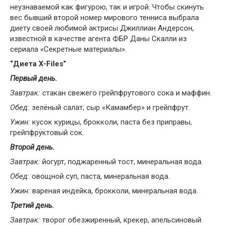
неузнаваемой как фигурою, так и игрой. Чтобы скинуть
вес бывший второй номер мирового тенниса выбрала
диету своей любимой актрисы Джиллиан Андерсон,
известной в качестве агента ФБР Даны Скалли из
сериала «Секретные материалы».
“Диета X-Files”
Первый день.
Завтрак:
стакан свежего грейпфрутового сока и маффин.
Обед:
зелёный салат, сыр «Камамбер» и грейпфрут.
Ужин:
кусок курицы, брокколи, паста без приправы,
грейпфруктовый сок.
Второй день.
Завтрак:
йогурт, поджаренный тост, минеральная вода.
Обед:
овощной суп, паста, минеральная вода.
Ужин:
вареная индейка, брокколи, минеральная вода.
Третий день.
Завтрак:
творог обезжиренный, крекер, апельсиновый