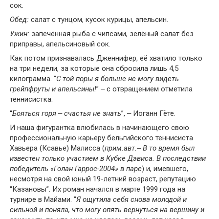
сок.
Обед:
салат с тунцом, кусок курицы, апельсин.
Ужин:
запечённая рыба с чипсами, зелёный салат без
приправы, апельсиновый сок.
Как потом признавалась Дженнифер, её хватило только
на три недели, за которые она сбросила лишь 4,5
килограмма. “
С той поры я больше не могу видеть
грейпфруты и апельсины!
” ‒ с отвращением отметила
теннисистка.
“
Бояться горя ‒ счастья не знать
”, ‒ Иоганн Гёте.
И наша фигурантка влюбилась в начинающего свою
профессиональную карьеру бельгийского теннисиста
Хавьера (Ксавье) Малисса (
прим.авт.‒ В то время был
известен только участием в Кубке Дэвиса. В последствии
победитель «Голан Гаррос-2004» в паре
) и, имевшего,
несмотря на свой юный 19-летний возраст, репутацию
“Казановы”. Их роман начался в марте 1999 года на
турнире в Майами. "
Я ощутила себя снова молодой и
сильной и поняла, что могу опять вернуться на вершину и