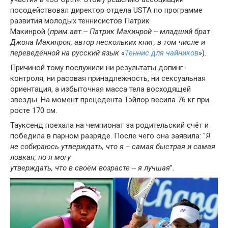
посодействовал директор отдела USTA по программе
развития молодых теннисистов Патрик
Макинрой (
прим.авт.‒ Патрик Макинрой ‒ младший брат
Джона Макинроя, автор нескольких книг, в том числе и
переведённой на русский язык «
Теннис для чайников
»
).
Причиной тому послужили ни результаты допинг-
контроля, ни расовая принадлежность, ни сексуальная
ориентация, а избыточная масса тела восходящей
звезды. На момент прецедента Тэйлор весила 76 кг при
росте 170 см.
Тауксенд поехала на чемпионат за родительский счёт и
победила в парном разряде. После чего она заявила: "
Я
не собираюсь утверждать, что я ‒ самая быстрая и самая
ловкая, но я могу
утверждать, что в своём возрасте ‒ я лучшая
”.