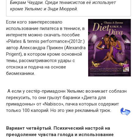
Бикрам Чаудри. Среди теннисистов её использует
кроме Уильямс и Энди Мюррей.
Если кого заинтересовало
использование пилатеса в теннисе, в
интернете можно скачать пособие
«Pilates & tennis performance»(2012г.)
автор Александра Прижен (Alexandra
Prigent), в котором кроме основной
темы, рассматриваются удары с
отскока и подача на основе
биомеханики.
А если у сестёр-примадонн Уильямс возникает соблазн
перекусить, то они грызут баранки «Диета для
примадонны» от «Nabisco», пачка которых содержит
только 100 калорий. Но это уже рекламный трюк.
Вариант четвёртый. Психический настрой на
преодоление чувства голода и использование