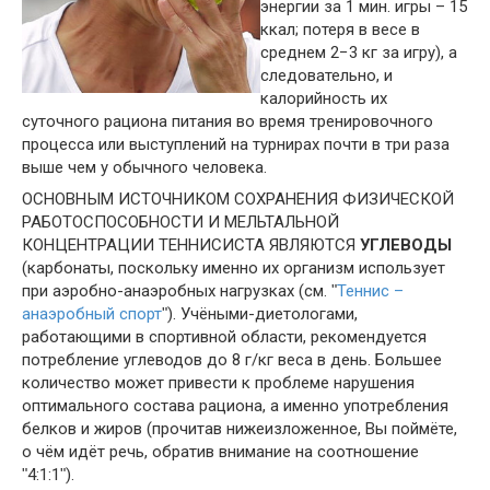
энергии за 1 мин. игры – 15
ккал; потеря в весе в
среднем 2−3 кг за игру), а
следовательно, и
калорийность их
суточного рациона питания во время тренировочного
процесса или выступлений на турнирах почти в три раза
выше чем у обычного человека.
ОСНОВНЫМ ИСТОЧНИКОМ СОХРАНЕНИЯ ФИЗИЧЕСКОЙ
РАБОТОСПОСОБНОСТИ И МЕЛЬТАЛЬНОЙ
КОНЦЕНТРАЦИИ ТЕННИСИСТА ЯВЛЯЮТСЯ
УГЛЕВОДЫ
(карбонаты, поскольку именно их организм использует
при аэробно-анаэробных нагрузках (см. ʺ
Теннис –
анаэробный спорт
ʺ). Учёными-диетологами,
работающими в спортивной области, рекомендуется
потребление углеводов до 8 г/кг веса в день. Большее
количество может привести к проблеме нарушения
оптимального состава рациона, а именно употребления
белков и жиров (прочитав нижеизложенное, Вы поймёте,
о чём идёт речь, обратив внимание на соотношение
ʺ4:1:1ʺ).