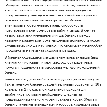
отличается высоким содержанием магния и калия. Магний
обладает множеством полезных свойств, главнейшим из
которых является его активное участие в процессе
превращения углеводов в энергию. Калий же – один из
основных компонентов электролитов. Именно
электролиты обеспечивают нашу способность
чувствовать и контролировать работу мышц. В случае
недостатка этих минералов или дисбаланса между
натрием и калием контроль мышечной активности может
ухудшиться, иногда настолько, что спортсмен неспособен
продолжать матч из-за судорог в мышцах.
В бананах содержатся специальные полисахариды (вид
клетчатки), которые питают микрофлору кишечника,
помогая поддерживать здоровый желудочно-кишечный
баланс.
Банан необходимо выбирать исходя из цвета его шкуры.
Так, в зелёном банане средней величины содержится 20 г
крахмала и 2 г сахара. Он идеально подходит для
диабетиков, которым необходимо следить за
поддержанием низкого уровня сахара в крови. Жёлтый
банан с темными пятнышками, наоборот, содержит лишь