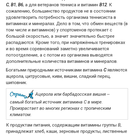
С
,
В1
,
В6
, а для ветеранов тенниса и витамин
В12
. К
сожалению, большинство продуктов не в состоянии
удовлетворить потребность организма теннисиста в
витаминах и минералах. Дело в том, что обмен веществ (в
том числе и витаминов) у спортсменов протекает с
большой скоростью, а значит значительно быстрее
распадаются. Кроме того, при напряжённых тренировках
и во время соревнований заметно увеличивается
потоотделение, а с потом из организма выводятся
дополнительные количества витаминов и минералов.
Богатыми природными источниками витамина
С
являются
ацерола, цитрусовые, киви, вишни, сладкий перец,
шиповник.
Ацерола или барбадосская вишня ‒
самый богатый источник витамина С в мире.
Произрастает во многих регионах с тропическим
климатом.
К продуктам питания, содержащим витамины группы
В
,
принадлежат хлеб, каши, зерновые продукты, лиственные