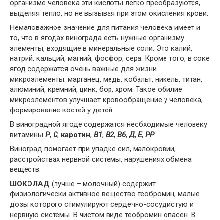
организме человека эти кислоты легко преобразуются,
выделяя тепло, но не вызывая при этом окисления крови.
Немаловажное значение для питания человека имеет и
то, что в ягодах винограда есть нужные организму
элементы, входящие в минеральные соли. Это калий,
натрий, кальций, магний, фосфор, сера. Кроме того, в соке
ягод содержатся очень важные для жизни
микроэлементы: марганец, медь, кобальт, никель, титан,
алюминий, кремний, цинк, бор, хром. Такое обилие
микроэлементов улучшает кровообращение у человека,
формирование костей у детей.
В виноградной ягоде содержатся необходимые человеку
витамины
Р
,
С
,
каротин
,
В1
,
В2
,
В6
,
Д
,
Е
,
PP
.
Виноград помогает при упадке сил, малокровии,
расстройствах нервной системы, нарушениях обмена
веществ.
ШОКОЛАД
(лучше – молочный) содержит
физиологически активное вещество теобромин, малые
дозы которого стимулируют сердечно-сосудистую и
нервную системы. В чистом виде теобромин опасен. В