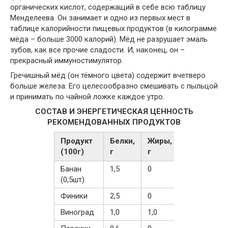
органических кислот, содержащий в себе всю таблицу
Менделеева. Он занимает и одно из первых мест в
таблице калорийности пищевых продуктов (в килограмме
мёда – больше 3000 калорий). Мёд не разрушает эмаль
зубов, как все прочие сладости. И, наконец, он –
прекрасный иммуностимулятор.
Гречишный мёд (он тёмного цвета) содержит вчетверо
больше железа. Его целесообразно смешивать с пыльцой
и принимать по чайной ложке каждое утро.
СОСТАВ И ЭНЕРГЕТИЧЕСКАЯ ЦЕННОСТЬ
РЕКОМЕНДОВАННЫХ ПРОДУКТОВ
Продукт
Белки,
Жиры,
Углеводы,
(100г)
г
г
г
Банан
1,5
0
22,0
(0,5шт)
Финики
2,5
0
72,1
Виноград
1,0
1,0
18,0