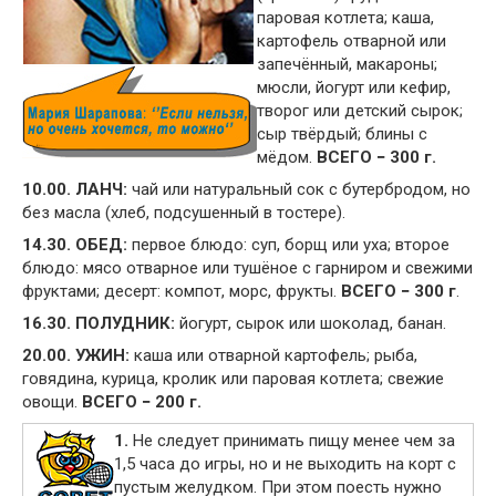
паровая котлета; каша,
картофель отварной или
запечённый, макароны;
мюсли, йогурт или кефир,
творог или детский сырок;
сыр твёрдый; блины с
мёдом.
ВСЕГО − 300 г.
10.00. ЛАНЧ:
чай или натуральный сок с бутербродом, но
без масла (хлеб, подсушенный в тостере).
14.30. ОБЕД:
первое блюдо: суп, борщ или уха; второе
блюдо: мясо отварное или тушёное с гарниром и свежими
фруктами; десерт: компот, морс, фрукты.
ВСЕГО − 300 г
.
16.30. ПОЛУДНИК:
йогурт, сырок или шоколад, банан.
20.00. УЖИН:
каша или отварной картофель; рыба,
говядина, курица, кролик или паровая котлета; свежие
овощи.
ВСЕГО − 200 г.
1.
Не следует принимать пищу менее чем за
1,5 часа до игры, но и не выходить на корт с
пустым желудком. При этом поесть нужно