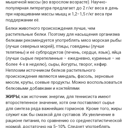
мышечной массы (во взрослом возрасте). Научно-
популярная литература предлагает до 2 г/кг веса в день
при наращивании массы мышц и 1,2−1,5 г/кг веса при
поддержании её.
Белки животного происхождения лучше, чем
растительные белки. Поэтому для насыщения организма
белками рекомендуется употреблять мясо морская рыбы
(лучше северных морей), птицы, говядины (лучше
телятины) и её субпродуктов (печень, сердце, язык), яйца
(лучше сырые перепелинные − ежедневно, куринные − не
более 4-х в неделю), сыры, йогурты, творог, кефир.
Неплохим источником белков растительного
происхождения являются миндаль, фасоль, зерновые
мюсли, крупы, соевые продукты. Можно воспользоваться
белковыми добавками и коктейлями.
ЖИРЫ
, как источник энергии, для теннисиста имеют
второстепенное значение, хотя они поставляют сырье
для синтеза ряда важнейших гормонов. Кроме того, жиры
служит как бы смазкой для суставов. Их увеличение в
рационе питания, по сравнению со среднестатистической
нормой, достаточно на 5−10%. Следует употреблять