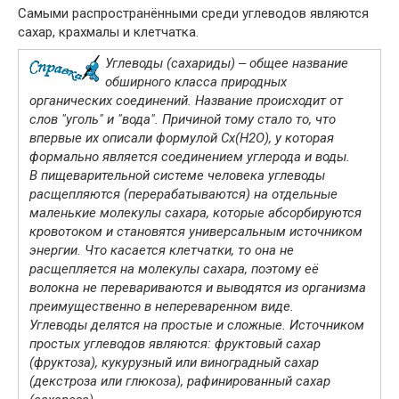
Самыми распространёнными среди углеводов являются
сахар, крахмалы и клетчатка.
Углеводы (сахариды) ‒ общее название
обширного класса природных
органических соединений. Название происходит от
слов "уголь" и "вода". Причиной тому стало то, что
впервые их описали формулой Cx(H2O), y которая
формально является соединением углерода и воды.
В пищеварительной системе человека углеводы
расщепляются (перерабатываются) на отдельные
маленькие молекулы сахара, которые абсорбируются
кровотоком и становятся универсальным источником
энергии. Что касается клетчатки, то она не
расщепляется на молекулы сахара, поэтому её
волокна не перевариваются и выводятся из организма
преимущественно в непереваренном виде.
Углеводы делятся на простые и сложные. Источником
простых углеводов являются: фруктовый сахар
(фруктоза), кукурузный или виноградный сахар
(декстроза или глюкоза), рафинированный сахар