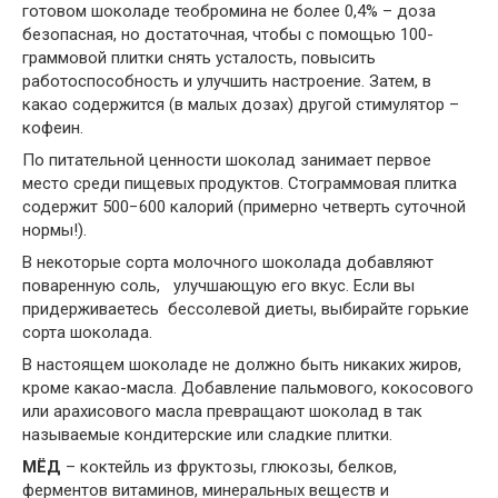
готовом шоколаде теобромина не более 0,4% – доза
безопасная, но достаточная, чтобы с помощью 100-
граммовой плитки снять усталость, повысить
работоспособность и улучшить настроение. Затем, в
какао содержится (в малых дозах) другой стимулятор –
кофеин.
По питательной ценности шоколад занимает первое
место среди пищевых продуктов. Стограммовая плитка
содержит 500−600 калорий (примерно четверть суточной
нормы!).
В некоторые сорта молочного шоколада добавляют
поваренную соль, улучшающую его вкус. Если вы
придерживаетесь бессолевой диеты, выбирайте горькие
сорта шоколада.
В настоящем шоколаде не должно быть никаких жиров,
кроме какао-масла. Добавление пальмового, кокосового
или арахисового масла превращают шоколад в так
называемые кондитерские или сладкие плитки.
МЁД
– коктейль из фруктозы, глюкозы, белков,
ферментов витаминов, минеральных веществ и