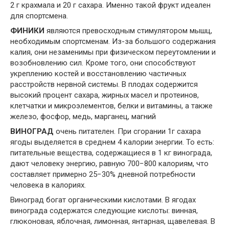
2 г крахмала и 20 г сахара. Именно такой фрукт идеален
для спортсмена.
ФИНИКИ
являются превосходным стимулятором мышц,
необходимым спортсменам. Из-за большого содержания
калия, они незаменимы при физическом переутомлении и
возобновлению сил. Кроме того, они способствуют
укреплению костей и восстановлению частичных
расстройств нервной системы. В плодах содержится
высокий процент сахара, жирных масел и протеинов,
клетчатки и микроэлементов, белки и витамины, а также
железо, фосфор, медь, марганец, магний
ВИНОГРАД
очень питателен. При сгорании 1г сахара
ягоды выделяется в среднем 4 калории энергии. То есть:
питательные вещества, содержащиеся в 1 кг винограда,
дают человеку энергию, равную 700−800 калориям, что
составляет примерно 25−30% дневной потребности
человека в калориях.
Виноград богат органическими кислотами. В ягодах
винограда содержатся следующие кислоты: винная,
глюконовая, яблочная, лимонная, янтарная, щавелевая. В