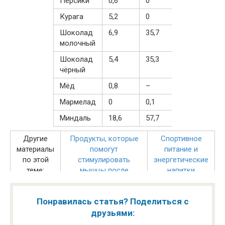
Персики
0,6
0
16,0
Курага
5,2
0
65,9
Шоколад
6,9
35,7
52,4
молочный
Шоколад
5,4
35,3
52,6
чёрный
Мёд
0,8
–
80,3
Мармелад
0
0,1
77,7
Миндаль
18,6
57,7
13,6
Другие
Продукты, которые
Спортивное
материалы
помогут
питание и
по этой
стимулировать
энергетические
теме:
мышцы после
напитки
тренировки
Что и как пить
Принципы питания
теннисистам
Понравилась статья? Поделиться с
от Новака
Джоковича
друзьями: