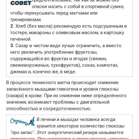
опаски носить с собой в спортивной сумке,
чтобы перекусывать перед матчами или
тренировками.
2.
Хлеб (без масла) рекомендую есть подсушенным в
тостере, макароны с оливковым маслом, а картошку
печённой.
3.
Сахар в чистом виде лучше ограничить, а вместо
него увеличить употребление фруктозы,
содержащейся во фруктах и ягодах (свежих,
свежемороженых, сухофруктов), соках, компотах,
джемах и, конечно же, в мёде.
В процессе теннисного матча происходит снижение
запасённого мышцами гликогена и уровня глюкозы
(сахара) в крови. При их снижении ниже определённого
значения, возникают проблемы с двигательной
способностью и сосредоточенностью.
В печени и мышцах человека всегда
хранится некоторое количество глюкозы
"про запас". Этот энергетический резерв называется
гликогеном. При недостатке в крови глюкозы гликоген