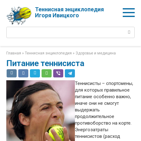
Перейти
Теннисная энциклопедия
к
Игоря Ивицкого
контенту
Поиск:
Главная
»
Теннисная энциклопедия
»
Здоровье и медицина
Питание теннисиста
Теннисисты – спортсмены,
для которых правильное
питание особенно важно,
иначе они не смогут
выдержать
продолжительное
противоборство на корте.
Энергозатраты
теннисистов (расход