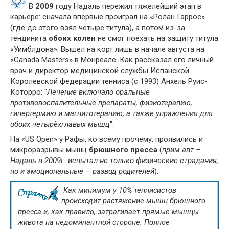
В
2009
году Надаль пережил тяжелейший этап в
карьере: сначала впервые проиграл на «Ролан Гаррос»
(где до этого взял четыре титула), а потом из-за
тендинита
обоих колен
не смог поехать на защиту титула
«Уимблдона». Вышел на корт лишь в начале августа на
«Canada Masters» в Монреале. Как рассказал его личный
врач и директор медицинской службы Испанской
Королевской федерации тенниса (с 1993) Анхель Руис-
Которро: "
Лечени
е включало оральные
противовоспалительные препараты, физиотерапию,
гипертермию и магнитотерапию, а также упражнения для
обоих четырёхглавых мышц
".
На «US Open» у Рафы, ко всему прочему, проявились и
микроразрывы мышц
брюшного пресса
(
прим.авт.–
Надаль в 2009г. испытал не только физические страдания,
но и эмоциональные – развод родителей
).
Как минимум у 10% теннисистов
происходит растяжение мышц брюшного
пресса и, как правило, затрагивает прямые мышцы
живота на недоминантной стороне. Полное