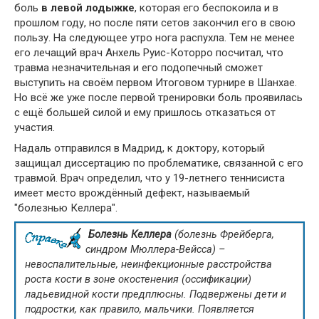
боль
в левой лодыжке
, которая его беспокоила и в
прошлом году, но после пяти сетов закончил его в свою
пользу. На следующее утро нога распухла. Тем не менее
его лечащий врач Анхель Руис-Которро посчитал, что
травма незначительная и его подопечный сможет
выступить на своём первом Итоговом турнире в Шанхае.
Но всё же уже после первой тренировки боль проявилась
с ещё большей силой и ему пришлось отказаться от
участия.
Надаль отправился в Мадрид, к доктору, который
защищал диссертацию по проблематике, связанной с его
травмой. Врач определил, что у 19-летнего теннисиста
имеет место врождённый дефект, называемый
"болезнью Келлера".
Болезнь Келлера
(болезнь Фрейберга,
синдром Мюллера-Вейсса) –
невоспалительные, неинфекционные расстройства
роста кости в зоне окостенения (оссификации)
ладьевидной кости предплюсны. Подвержены дети и
подростки, как правило, мальчики. Появляется