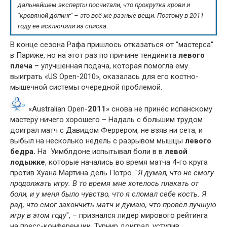
дальнейшем эксперты посчитали, что прокрутка крови и
"кровяной допинг" – это всё же разные вещи. Поэтому в 2011
году её исключили из списка.
В конце сезона Рафа пришлось отказаться от "мастерса"
в Париже, но на этот раз по причине тендинита
левого
плеча
– улучшенная подача, которая помогла ему
выиграть «US Open-2010», оказалась для его костно-
мышечной системы очередной проблемой.
«Australian Open-
2011
» снова не принёс испанскому
мастеру ничего хорошего – Надаль с большим трудом
доиграл матч с Давидом Феррером, не взяв ни сета, и
выбыл на несколько недель с разрывом мышцы
левого
бедра.
На Уимблдоне испытывал боли в в
левой
лодыжке
, которые начались во время матча 4-го круга
против Хуана Мартина дель Потро. "
Я думал, что не смогу
продолжать игру. В то время мне хотелось плакать от
боли, и у меня было чувство, что я сломал себе кость. Я
рад, что смог закончить матч и думаю, что провёл лучшую
игру в этом году
", – признался лидер мирового рейтинга
на пресс-конференции. Турнир доиграл, уступив