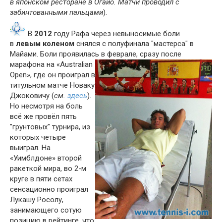
в японском ресторане в Огайо. Матчи проводил с
забинтованными пальцами
).
В
2012
году Рафа через невыносимые боли
в
левым коленом
снялся с полуфинала "мастерcа" в
Майами. Боли проявилась в феврале, сразу после
марафона
на «Australian
Open», где он проиграл в
титульном матче Новаку
Джоковичу (
см.
здесь
).
Но несмотря на боль
всё же провёл пять
"грунтовых" турнира, из
которых четыре
выиграл. На
«Уимблдоне» второй
ракеткой мира, во 2-м
круге в пяти сетах
сенсационно проиграл
Лукашу Росолу,
занимающего сотую
позицию в рейтинге, что