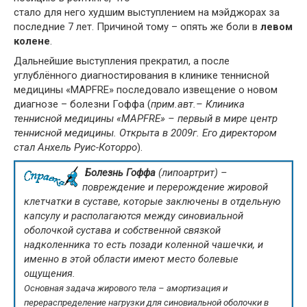
стало для него худшим выступлением на мэйджорах за
последние 7 лет. Причиной тому – опять же боли в
левом
колене
.
Дальнейшие выступления прекратил, а после
углублённого диагностирования в клинике теннисной
медицины «MAPFRE» последовало извещение о новом
диагнозе – болезни Гоффа (
прим.авт.– Клиника
теннисной медицины «MAPFRE»
–
первый в мире центр
теннисной медицины. Открыта в 2009г. Его директором
стал Анхель Руис-Которро
).
Болезнь Гоффа
(липоартрит) –
повреждение и перерождение жировой
клетчатки в суставе, которые заключены в отдельную
капсулу и располагаются между синовиальной
оболочкой сустава и собственной связкой
надколенника то есть позади коленной чашечки, и
именно в этой области имеют место болевые
ощущения.
Основная задача жирового тела – амортизация и
перераспределение нагрузки для синовиальной оболочки в