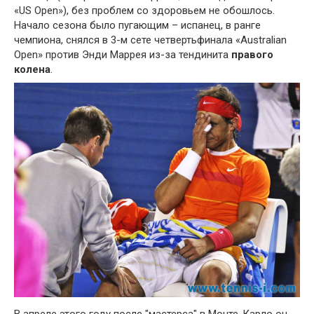
«US Open»), без проблем со здоровьем не обошлось.
Начало сезона было пугающим – испанец, в ранге
чемпиона, снялся в 3-м сете четвертьфинала «Australian
Open» против Энди Маррея из-за тендинита
правого
колена
.
В апреле этого году после "мастерса" в Монте-Карло он