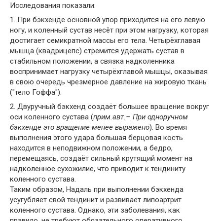
Исследования показали:
1. При бэкхенде основной упор приходится на его левую
ногу, и коленный сустав несёт при этом нагрузку, которая
достигает семикратной массы его тела. Четырёхглавая
мышца (квадрицепс) стремится удержать сустав в
стабильном положении, а связка надколенника
воспринимает нагрузку четырёхглавой мышцы, оказывая
в свою очередь чрезмерное давление на жировую ткань
("тело Гоффа").
2. Двуручный бэкхенд создаёт большее вращение вокруг
оси коленного сустава (
прим.авт.– При одноручном
бэкхенде это вращение менее выражено
). Во время
выполнения этого удара большая берцовая кость
находится в неподвижном положении, а бедро,
перемещаясь, создаёт сильный крутящий момент на
надколенное сухожилие, что приводит к тендиниту
коленного сустава.
Таким образом, Надаль при выполнении бэкхенда
усугубляет свой тендинит и развивает липоартрит
коленного сустава. Однако, эти заболевания, как
правило, не требуют обязательного оперативного