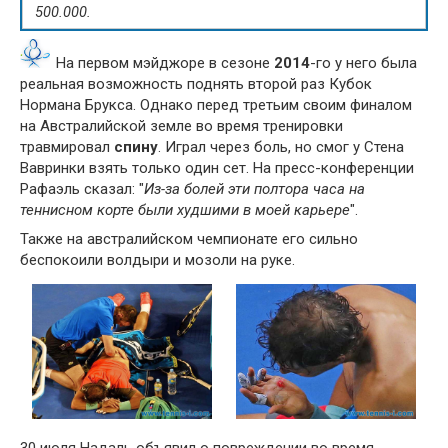
500.000.
На первом мэйджоре в сезоне
2014
-го у него была
реальная возможность поднять второй раз Кубок
Нормана Брукса. Однако перед третьим своим финалом
на Австралийской земле во время тренировки
травмировал
спину
. Играл через боль, но смог у Стена
Вавринки взять только один сет. На пресс-конференции
Рафаэль сказал: "
Из-за болей эти полтора часа на
теннисном корте были худшими в моей карьере
".
Также на австралийском чемпионате его сильно
беспокоили волдыри и мозоли на руке.
30 июля Надаль объявил о повреждении во время