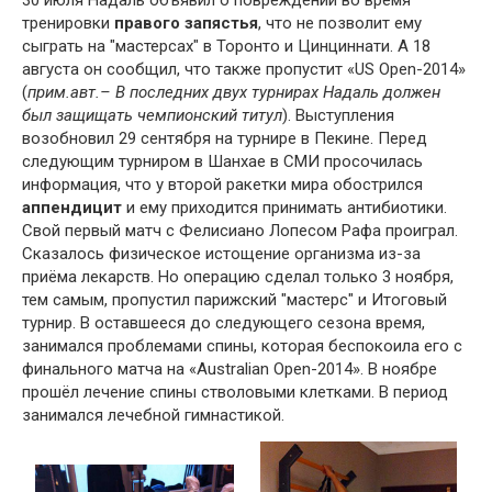
тренировки
правого запястья
, что не позволит ему
сыграть на "мастерсах" в Торонто и Цинциннати. А 18
августа он сообщил, что также пропустит «US Open-2014»
(
прим.авт.– В последних двух турнирах Надаль должен
был защищать чемпионский титул
). Выступления
возобновил 29 сентября на турнире в Пекине. Перед
следующим турниром в Шанхае в СМИ просочилась
информация, что у второй ракетки мира обострился
аппендицит
и ему приходится принимать антибиотики.
Свой первый матч с Фелисиано Лопесом Рафа проиграл.
Сказалось физическое истощение организма из-за
приёма лекарств. Но операцию сделал только 3 ноября,
тем самым, пропустил парижский "мастерс" и Итоговый
турнир. В оставшееся до следующего сезона время,
занимался проблемами спины, которая беспокоила его с
финального матча на «Australian Open-2014». В ноябре
прошёл лечение спины стволовыми клетками. В период
занимался лечебной гимнастикой.