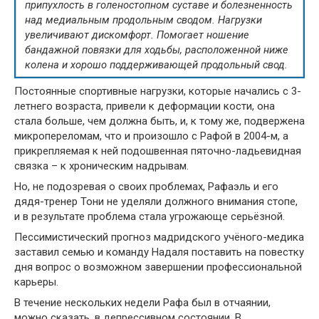
припухлость в голеностопном суставе и болезненность
над медиальным продольным сводом. Нагрузки
увеличивают дискомфорт. Помогает ношение
бандажной повязки для ходьбы, расположенной ниже
колена и хорошо поддерживающей продольный свод.
Постоянные спортивные нагрузки, которые начались с 3-
летнего возраста, привели к деформации кости, она
стала больше, чем должна быть, и, к тому же, подвержена
микропереломам, что и произошло с Рафой в 2004-м, а
прикрепляемая к ней подошвенная пяточно-ладьевидная
связка – к хроническим надрывам.
Но, не подозревая о своих проблемах, Рафаэль и его
дядя-тренер Тони не уделяли должного внимания стопе,
и в результате проблема стала угрожающе серьёзной.
Пессимистический прогноз мадридского учёного-медика
заставил семью и команду Надаля поставить на повестку
дня вопрос о возможном завершении профессиональной
карьеры.
В течение нескольких недели Рафа был в отчаянии,
можно сказать, в депрессивном состоянии. В