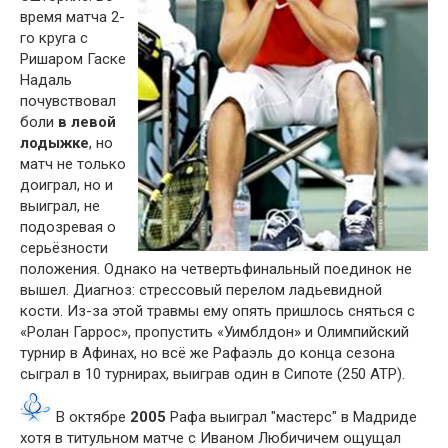
время матча 2-
го круга с
Ришаром Гаске
Надаль
почувствовал
боли
в левой
лодыжке
, но
матч не только
доиграл, но и
выиграл, не
подозревая о
серьёзности
положения. Однако на четвертьфинальный поединок не
вышел. Диагноз: стрессовый перелом ладьевидной
кости. Из-за этой травмы ему опять пришлось сняться с
«Ролан Гаррос», пропустить «Уимблдон» и Олимпийский
турнир в Афинах, но всё же Рафаэль до конца сезона
сыграл в 10 турнирах, выиграв один в Сипоте (250 ATP).
В октябре
2005
Рафа выиграл "мастерс" в Мадриде
хотя в титульном матче с Иваном Любичичем ощущал