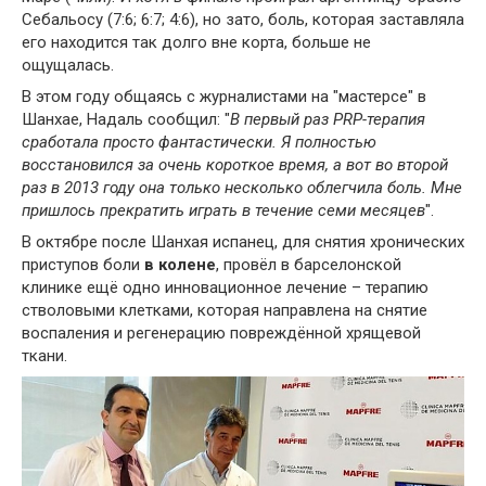
Себальосу (7:6; 6:7; 4:6), но зато, боль, которая заставляла
его находится так долго вне корта, больше не
ощущалась.
В этом году общаясь с журналистами на "мастерсе" в
Шанхае, Надаль сообщил: "
В первый раз PRP-терапия
сработала просто фантастически. Я полностью
восстановился за очень короткое время, а вот во второй
раз в 2013 году она только несколько облегчила боль. Мне
пришлось прекратить играть в течение семи месяцев
".
В октябре после Шанхая испанец, для снятия хронических
приступов боли
в колене
, провёл в барселонской
клинике ещё одно инновационное лечение – терапию
стволовыми клетками, которая направлена на снятие
воспаления и регенерацию повреждённой хрящевой
ткани.