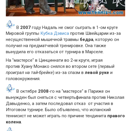
В
2007
году Надаль не смог сыграть в 1-ом круге
Мировой группы
Кубка Дэвиса
против Швейцарии из-за
несущественной мышечной травмы
бедра
, которую он
получил на предматчевой тренировке. Она также
вынудила его отказаться от турнира в Марселе.
На "мастерсе" в Цинциннати во 2-м круге, играя
против Хуану Монако снялся во втором сете (
первый
проиграл на тай-брейке
) из-за спазм в
левой руке
и
головокружения.
В октябре
2008
-го на "мастерсе" в Париже он
вынужден был сняться с четвертьфинала против Николая
Давыденко, а затем последовал отказ от участия в
Итоговом турнире. Было объявлено, что испанский
теннисист не может играть по причине тендинита
правого
колена
.