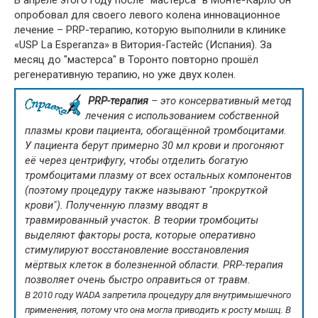
опробовал для своего левого колена инновационное
лечение – PRP-терапию, которую выполнили в клинике
«USP La Esperanza» в Витория-Гастейс (Испания). За
месяц до "мастерса" в Торонто повторно прошёл
регенеративную терапию, но уже двух колен.
PRP-терапия
– это консервативный метод
лечения с использованием собственной
плазмы крови пациента, обогащённой тромбоцитами.
У пациента берут примерно 30 мл крови и прогоняют
её через центрифугу, чтобы отделить богатую
тромбоцитами плазму от всех остальных компонентов
(поэтому процедуру также называют "прокруткой
крови"). Полученную плазму вводят в
травмированный участок. В теории тромбоциты
выделяют факторы роста, которые оперативно
стимулируют восстановление восстановления
мёртвых клеток в болезненной области. PRP-терапия
позволяет очень быстро оправиться от травм.
В 2010 году WADA запретила процедуру для внутримышечного
применения, потому что она могла приводить к росту мышц. В