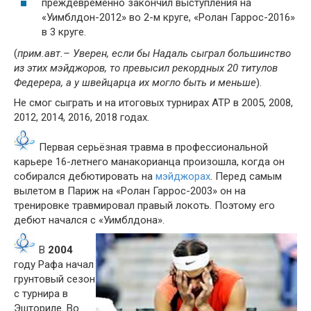
преждевременно закончил выступления на
«Уимблдон-2012» во 2-м круге, «Ролан Гаррос-2016»
в 3 круге.
(
прим.авт.– Уверен, если бы Надаль сыграл большинство
из этих мэйджоров, то превысил рекордных 20 титулов
Федерера, а у швейцарца их могло быть и меньше
).
Не смог сыграть и на итоговых турнирах ATP в 2005, 2008,
2012, 2014, 2016, 2018 годах.
Первая серьёзная травма в профессиональной
карьере 16-летнего манакорианца произошла, когда он
собирался дебютировать на
мэйджорах
. Перед самым
вылетом в Париж на «Ролан Гаррос-2003» он на
тренировке травмировал правый локоть. Поэтому его
дебют начался с «Уимблдона».
В
2004
году Рафа начал
грунтовый сезон
с турнира в
Эшториле. Во