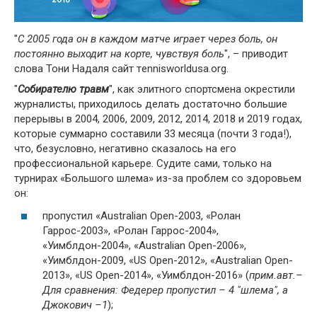
"
С 2005 года он в каждом матче играет через боль, он
постоянно выходит на корте, чувствуя боль
", – приводит
слова Тони Надаля сайт тennisworldusa.org.
"
Собирателю травм
", как элитного спортсмена окрестили
журналисты, приходилось делать достаточно большие
перерывы в 2004, 2006, 2009, 2012, 2014, 2018 и 2019 годах,
которые суммарно составили 33 месяца (почти 3 года!),
что, безусловно, негативно сказалось на его
профессиональной карьере. Судите сами, только на
турнирах «Большого шлема» из-за проблем со здоровьем
он:
пропустил «Australian Open-2003, «Ролан
Гаррос-2003», «Ролан Гаррос-2004»,
«Уимблдон-2004», «Australian Open-2006»,
«Уимблдон-2009, «US Open-2012», «Australian Open-
2013», «US Open-2014», «Уимблдон-2016» (
прим.авт.–
Для сравнения: Федерер пропустил – 4 "шлема", а
Джокович –1
);