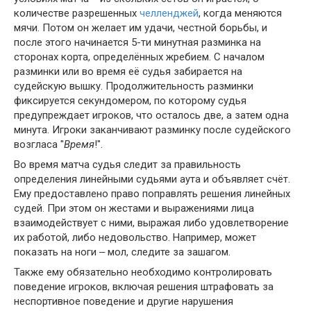
количестве разрешенных
челленджей
, когда меняются
мячи. Потом он желает им удачи, честной борьбы, и
после этого начинается 5-ти минутная разминка на
сторонах корта, определённых жребием. С началом
разминки или во время её судья забирается на
судейскую вышку. Продолжительность разминки
фиксируется секундомером, по которому судья
предупреждает игроков, что осталось две, а затем одна
минута. Игроки заканчивают разминку после судейского
возгласа "
Время
!".
Во время матча судья следит за правильность
определения линейными судьями аута и объявляет счёт.
Ему предоставлено право поправлять решения линейных
судей. При этом он жестами и выражениями лица
взаимодействует с ними, выражая либо удовлетворение
их работой, либо недовольство. Например, может
показать на ноги ‒ мол, следите за зашагом.
Также ему обязательно необходимо контролировать
поведение игроков, включая решения штрафовать за
неспортивное поведение и другие нарушения