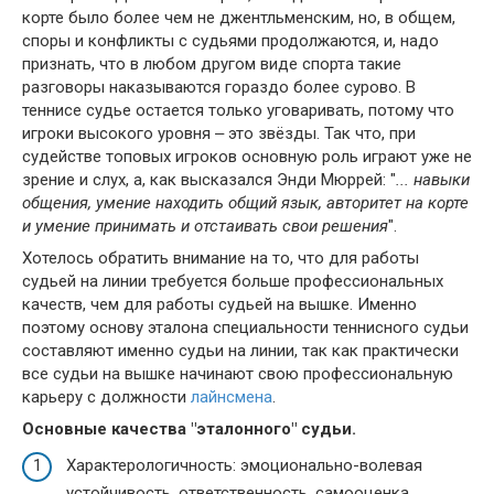
корте было более чем не джентльменским, но, в общем,
споры и конфликты с судьями продолжаются, и, надо
признать, что в любом другом виде спорта такие
разговоры наказываются гораздо более сурово. В
теннисе судье остается только уговаривать, потому что
игроки высокого уровня ‒ это звёзды. Так что, при
судействе топовых игроков основную роль играют уже не
зрение и слух, а, как высказался Энди Мюррей: "
... навыки
общения, умение находить общий язык, авторитет на корте
и умение принимать и отстаивать свои решения
".
Хотелось обратить внимание на то, что для работы
судьей на линии требуется больше профессиональных
качеств, чем для работы судьей на вышке. Именно
поэтому основу эталона специальности теннисного судьи
составляют именно судьи на линии, так как практически
все судьи на вышке начинают свою профессиональную
карьеру с должности
лайнcмена
.
Основные качества "эталонного" судьи.
Характерологичность: эмоционально-волевая
устойчивость, ответственность, самооценка,