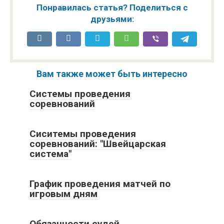
начинающим судьям
Понравилась статья? Поделиться с
Ведение
друзьями:
протокола
Скандальные случаи
матча
между теннисистами
и судьями
Вам также может быть интересно
Системы проведения
соревнований
Сиситемы проведения
соревнований: "Швейцарская
система"
График проведения матчей по
игровым дням
Обязанности судей