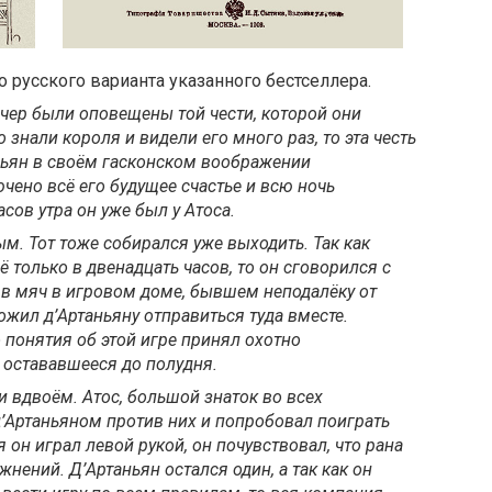
о русского варианта указанного бестселлера.
ечер были оповещены той чести, которой они
о знали короля и видели его много раз, то эта честь
аньян в своём гасконском воображении
ючено всё его будущее счастье и всю ночь
сов утра он уже был у Атоса.
м. Тот тоже собирался уже выходить. Так как
 только в двенадцать часов, то он сговорился с
в мяч в игровом доме, бывшем неподалёку от
жил д’Артаньяну отправиться туда вместе.
 понятия об этой игре принял охотно
, остававшееся до полудня.
и вдвоём. Атос, большой знаток во всех
д’Артаньяном против них и попробовал поиграть
 он играл левой рукой, он почувствовал, что рана
нений. Д’Артаньян остался один, а так как он