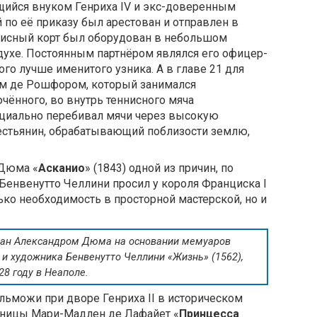
ющийся внуком Генриха IV и экс-доверенным
по её приказу был арестован и отправлен в
нисный корт был оборудован в небольшом
ухе. Постоянным партнёром являлся его офицер-
го лучше именитого узника. А в главе 21 для
ом де Рошфором, который занимался
чённого, во внутрь теннисного мяча
ециально перебивал мячи через высокую
естьянин, обрабатывающий поблизости землю,
 Дюма «
Асканио
» (1843) одной из причин, по
енвенутто Челлини просил у короля Франциска I
ько необходимость в просторной мастерской, но и
сан Александром Дюма на основании мемуаров
 и художника Бенвенутто Челлини «Жизнь» (1562),
8 году в Неаполе.
ельможи при дворе Генриха II в историческом
ьницы Мари-Мадлен де Лафайет «
Принцесса