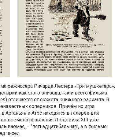
ьма режиссёра Ричарда Лестера «Три мушкетёра»,
енарий как этого эпизода, так и всего фильма
зер
) отличается от сюжета книжного варианта. В
неизвестных соперников. Причём их игра
д’Артаньян и Атос находятся в галерее для
 то во времена правления Людовика XIII уже
называемая, – "пятнадцатибальная", а в фильме
яд чисел.