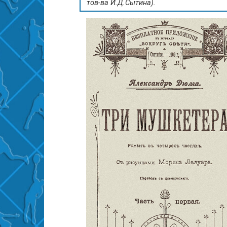
тов-ва И.Д.Сытина).