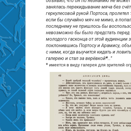
объявил, что он по незнанию не может
занялась перекидывание мяча без счёт
геркулесовой рукой Портоса, пролетел т
если бы случайно мяч не мимо, а попал
последнему не пришлось бы воспользо
невозможно бы было предстать перед
молодого гасконца от этой аудиенции 
поклонившись Портосу и Арамису, объяв
с ними, когда выучится кидать и ловит
галерею и стал за верёвкой
*
…
”
*
имеется в виду галерея для зрителей о