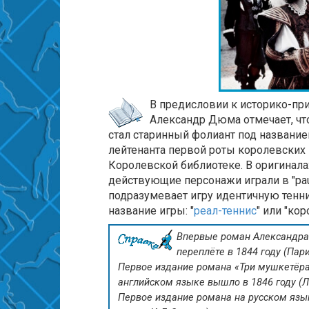
В предисловии к историко-пр
Александр Дюма отмечает, чт
стал старинный фолиант под название
лейтенанта первой роты королевских
Королевской библиотеке. В оригинала
действующие персонажи играли в "paum
подразумевает игру идентичную тенни
название игры: "
реал-теннис
" или "ко
Впервые роман Александра
переплёте в 1844 году (Пари
Первое издание романа «Три мушкетёра.
английском языке вышло в 1846 году (Ло
Первое издание романа на русском языке