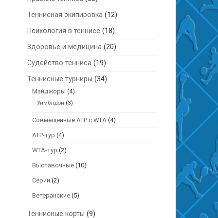
Теннисная экипировка
(12)
Психология в теннисе
(18)
Здоровье и медицина
(20)
Судейство тенниса
(19)
Теннисные турниры
(34)
Мэйджоры
(4)
Уимблдон
(3)
Совмещённые ATP с WTA
(4)
АТР-тур
(4)
WTA-тур
(2)
Выставочные
(10)
Серии
(2)
Ветеранские
(5)
Теннисные корты
(9)