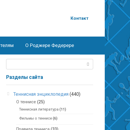
о
Контакт
телям
О Роджере Федерере
Поиск:
Разделы сайта
Теннисная энциклопедия
(440)
О теннисе
(25)
Теннисная литература
(11)
Фильмы о теннисе
(6)
Правила тенниса
(33)