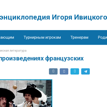
 энциклопедия Игоря Ивицког
нающим
Турнирным игрокам
Тренерам
Роди
нисная литература
 произведениях французских