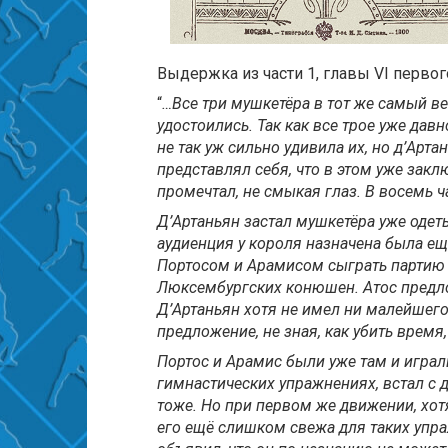
Выдержка из части 1, главы VI первог
“
…Все три мушкетёра в тот же самый в
удостоились. Так как все трое уже давн
не так уж сильно удивила их, но д’Арт
представлял себя, что в этом уже закл
промечтал, не смыкая глаз. В восемь ча
Д’Артаньян застал мушкетёра уже одеты
аудиенция у короля назначена была ещё
Портосом и Арамисом сыграть партию 
Люксембургских конюшен. Атос предло
Д’Артаньян хотя не имел ни малейшего
предложение, не зная, как убить время
Портос и Арамис были уже там и играл
гимнастических упражнениях, встал с 
тоже. Но при первом же движении, хотя
его ещё слишком свежа для таких упраж