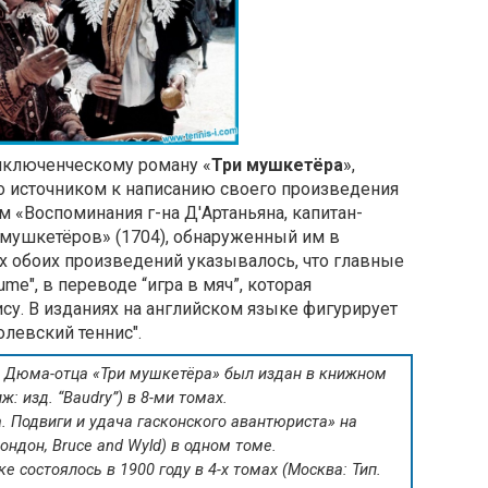
иключенческому роману «
Три мушкетёра
»,
о источником к написанию своего произведения
м «Воспоминания г-на Д'Артаньяна, капитан-
 мушкетёров» (1704), обнаруженный им в
х обоих произведений указывалось, что главные
e", в переводе “игра в мяч”, которая
су. В изданиях на английском языке фигурирует
ролевский теннис".
 Дюма-отца «Три мушкетёра» был издан в книжном
ж: изд. “Baudry”) в 8-ми томах.
 Подвиги и удача гасконского авантюриста» на
ндон, Bruce and Wyld) в одном томе.
 состоялось в 1900 году в 4-х томах (Москва: Тип.