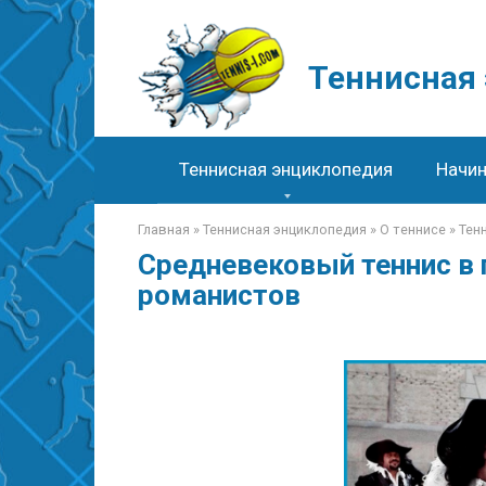
Перейти
к
контенту
Теннисная
Теннисная энциклопедия
Начи
Главная
»
Теннисная энциклопедия
»
О теннисе
»
Тен
Средневековый теннис в
романистов