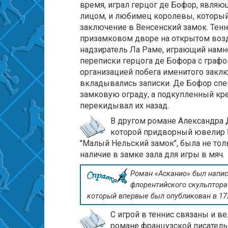
время, играл герцог де Бофор, явля
лицом, и любимец королевы, который 
заключение в Венсенский замок. Тен
призамковом дворе на открытом возд
надзиратель Ла Раме, играющий намно
переписки герцога де Бофора с граф
организацией побега именитого заклю
вкладывались записки. Де Бофор сп
замковую ограду, а подкупленный кр
перекидывал их назад.
В другом романе Александра
которой придворный ювелир Б
"Малый Нельский замок", была не тол
наличие в замке зала для игры в мяч.
Роман «Асканио» был напи
флорентийского скульптора
который впервые был опубликован в 172
С игрой в теннис связаны и в
романе французской писател