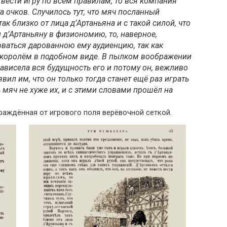
 вести игру по всем правилам, то вся компания
а очков. Случилось тут, что мяч посланный
ак близко от лица д’Артаньяна и с такой силой, что
 д’Артаньяну в физиономию, то, наверное,
ваться дарованною ему аудиенцию, так как
 королём в подобном виде. В пылком воображении
зависела вся будущность его и потому он, вежливо
ил им, что он только тогда станет ещё раз играть
ь мяч не хуже их, и с этими словами прошёл на
граждённая от игрового поля верёвочной сеткой.