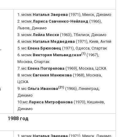
1. мсмк
Наталья Зверева
(1971), Минск, Динамо
2. мсмк
Лариса Савченко-Нейланд
(1966),
Львов, Динамо
3. мсмк
Лейла Месхи
(1963), Тбилиси, Динамо
4. мсмк
Наталья Медведева
(1971), Киев, Антей
,
5. мс
Елена Брюховец
(1971), Одесса, Спартак
(1)
6. мсмк
Виктория Мильвидская
(1967),
Москва, Спартак
7. мс
Елена Погорелова
(1969), Москва, ЦСКА
8. мсмк
Евгения Манюкова
(1968), Москва,
ЦСКА
(21)
д
9. мс
Ольга Иванова
(1966), Ленинград,
Динамо
10.мс
Лариса Митрофанова
(1970), Кишинёв
,
Динамо
1988 год
1. мсмк
Наталья Зверева
(1971), Минск, Динамо