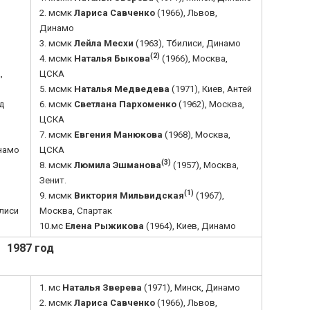
2. мсмк
Лариса Савченко
(1966), Львов,
Динамо
3. мсмк
Лейла Месхи
(1963), Тбилиси, Динамо
(2)
4. мсмк
Наталья Быкова
(1966), Москва,
,
ЦСКА
5. мсмк
Наталья Медведева
(1971), Киев, Антей
уд
6. мсмк
Светлана Пархоменко
(1962), Москва,
ЦСКА
7. мсмк
Евгения Манюкова
(1968), Москва,
инамо
ЦСКА
(3)
8. мсмк
Люмила Эшманова
(1957), Москва,
Зенит.
(1)
9. мсмк
Виктория Мильвидская
(1967),
илиси
Москва, Спартак
10.мс
Елена Рыжикова
(1964), Киев, Динамо
1987 год
1. мс
Наталья Зверева
(1971), Минск, Динамо
2. мсмк
Лариса Савченко
(1966), Львов,