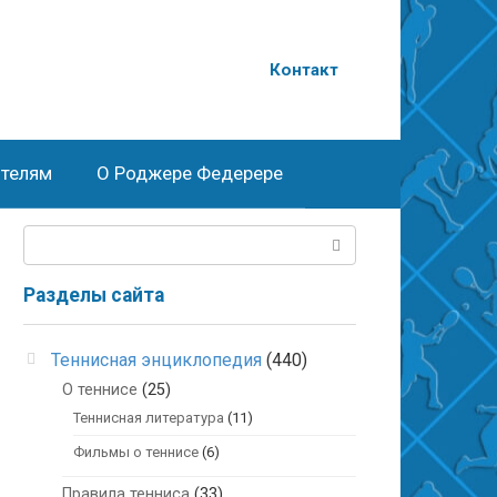
о
Контакт
телям
О Роджере Федерере
Поиск:
Разделы сайта
Теннисная энциклопедия
(440)
О теннисе
(25)
Теннисная литература
(11)
Фильмы о теннисе
(6)
Правила тенниса
(33)