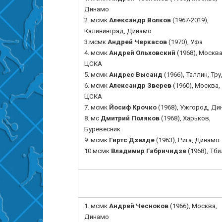
Динамо
2. мсмк
Александр Волков
(1967-2019),
Калининград
, Динамо
3.мсмк
Андрей Черкасов
(1970), Уфа
4. мсмк
Андрей Ольховский
(1968),
Москва
ЦСКА
5. мсмк
Андрес Высанд
(1966), Таллин, Тр
6. мсмк
Александр Зверев
(1960), Москва,
ЦСКА
7.
мсмк
Йосиф Крочко
(1968), Ужгород, Д
8. мс
Дмитрий Поляков
(1968), Харьков,
Буревесник
9. мсмк
Гиртс Дзелде
(1963), Рига, Динамо
10.мсмк
Владимир Габричидзе
(1968), Тб
1.
мсмк
Андрей Чесноков
(1966), Москва,
Динамо