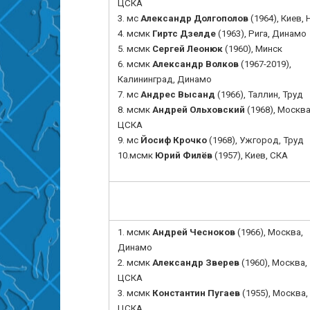
ЦСКА
3. мс
Александр Долгополов
(1964), Киев, 
4.
мсмк
Гиртс Дзелде
(1963), Рига, Динамо
5.
мсмк
Сергей Леонюк
(1960), Минск
6.
мсмк
Александр Волков
(1967-2019),
Калининград
, Динамо
7. мс
Андрес Высанд
(1966), Таллин, Труд
8.
мсмк
Андрей Ольховский
(1968),
Москва
ЦСКА
9. мс
Йосиф Крочко
(1968), Ужгород, Труд
10.
мсмк
Юрий Филёв
(1957), Киев, СКА
1.
мсмк
Андрей Чесноков
(1966), Москва,
Динамо
2.
мсмк
Александр Зверев
(1960), Москва,
ЦСКА
3.
мсмк
Константин Пугаев
(1955), Москва,
ЦСКА