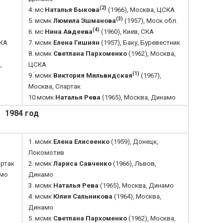
(2)
4. мс
Наталья Быкова
(1966), Москва, ЦСКА
(3)
5. мсмк
Люмила Эшманова
(1957), Моск.обл.
(4)
6. мс
Нина Авдеева
(1960), Киев, СКА
СКА
7. мсмк
Елена Гишиян
(1957), Баку, Буревестник
8. мсмк
Светлана Пархоменко
(1962), Москва,
,
ЦСКА
(1)
9. мсмк
Виктория Мильвидская
(1967),
Москва, Спартак
10.мсмк
Наталья Рева
(1965), Москва, Динамо
1984 год
1. мсмк
Елена Елисеенко
(1959), Донецк,
Локомотив
артак
2. мсмк
Лариса Савченко
(1966), Львов,
амо
Динамо
3. мсмк
Наталья Рева
(1965), Москва, Динамо
4. мсмк
Юлия Сальникова
(1964), Москва,
Динамо
5. мсмк
Светлана Пархоменко
(1962), Москва,