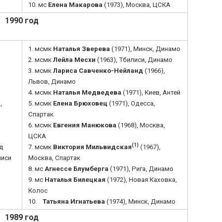
10. мс
Елена Макарова
(1973), Москва, ЦСКА
1990 год
1. мсмк
Наталья Зверева
(1971), Минск, Динамо
2. мсмк
Лейла Месхи
(1963), Тбилиси, Динамо
3. мсмк
Лариса Савченко-Нейланд
(1966),
Львов, Динамо
4. мсмк
Наталья Медведева
(1971), Киев, Антей
,
5. мсмк
Елена Брюховец
(1971), Одесса,
Спартак
6. мсмк
Евгения Манюкова
(1968), Москва,
ЦСКА
(1)
уд
7. мсмк
Виктория Мильвидская
(1967),
лиси
Москва, Спартак
8. мс
Агнессе Блумберга
(1971), Рига, Динамо
9. мс
Наталья Билецкая
(1972), Новая Каховка,
Колос
10.
Татьяна Игнатьева
(1974), Минск, Динамо
1989 год