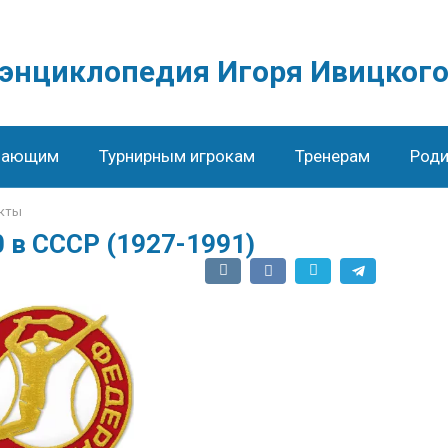
 энциклопедия Игоря Ивицког
нающим
Турнирным игрокам
Тренерам
Роди
кты
0 в СССР (1927-1991)