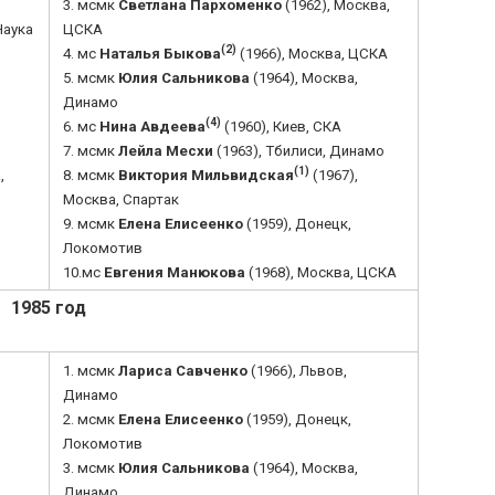
3. мсмк
Светлана Пархоменко
(1962), Москва,
Наука
ЦСКА
(2)
4. мс
Наталья Быкова
(1966), Москва, ЦСКА
5. мсмк
Юлия Сальникова
(1964), Москва,
Динамо
(4)
6. мс
Нина Авдеева
(1960), Киев, СКА
7. мсмк
Лейла Месхи
(1963), Тбилиси, Динамо
(1)
,
8. мсмк
Виктория Мильвидская
(1967),
Москва, Спартак
9. мсмк
Елена Елисеенко
(1959), Донецк,
Локомотив
10.мс
Евгения Манюкова
(1968), Москва, ЦСКА
1985 год
1. мсмк
Лариса Савченко
(1966), Львов,
Динамо
2. мсмк
Елена Елисеенко
(1959), Донецк,
Локомотив
3. мсмк
Юлия Сальникова
(1964), Москва,
Динамо