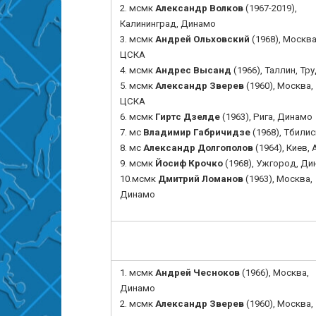
2.
мсмк
Александр Волков
(1967-2019),
Калининград
, Динамо
3.
мсмк
Андрей Ольховский
(1968),
Москва
ЦСКА
4. мсмк
Андрес Высанд
(1966), Таллин, Тр
5.
мсмк
Александр Зверев
(1960), Москва,
ЦСКА
6.
мсмк
Гиртс Дзелде
(1963), Рига, Динамо
7. мс
Владимир Габричидзе
(1968), Тбилис
8. мс
Александр Долгополов
(1964), Киев, 
9.
мсмк
Йосиф Крочко
(1968), Ужгород, Д
10.
мсмк
Дмитрий Ломанов
(1963), Москва,
Динамо
1.
мсмк
Андрей Чесноков
(1966), Москва,
Динамо
2.
мсмк
Александр Зверев
(1960), Москва,