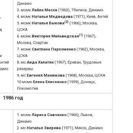
Динамо
3. мсмк
Лейла Месхи
(1963), Тбилиси, Динамо
,
4. мсмк
Наталья Медведева
(1971), Киев, Антей
(2)
5. мсмк
Наталья Быкова
(1966), Москва,
уд
ЦСКА
(1)
6. мсмк
Виктория Мильвидская
(1967),
Москва, Спартак
7. мсмк
Светлана Пархоменко
(1962), Москва,
и
ЦСКА
Антей
8. мс
Аида Халатян
(1967), Ереван, Трудовые
инамо
резервы
9. мс
Евгения Манюкова
(1968), Москва, ЦСКА
10.мсмк
Елена Елисеенко
(1959), Донецк,
Локомотив
1986 год
1. мсмк
Лариса Савченко
(1966), Львов,
Динамо
2. мс
Наталья Зверева
(1971), Минск, Динамо