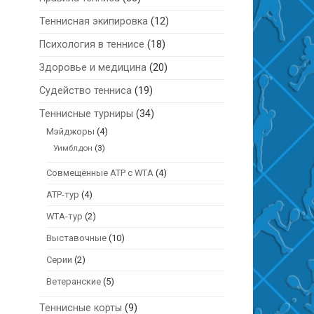
Теннисная экипировка
(12)
Психология в теннисе
(18)
Здоровье и медицина
(20)
Судейство тенниса
(19)
Теннисные турниры
(34)
Мэйджоры
(4)
Уимблдон
(3)
Совмещённые ATP с WTA
(4)
АТР-тур
(4)
WTA-тур
(2)
Выставочные
(10)
Серии
(2)
Ветеранские
(5)
Теннисные корты
(9)