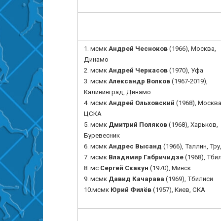
1.
мсмк
Андрей Чесноков
(1966), Москва,
Динамо
2.
мсмк
Андрей Черкасов
(1970), Уфа
3.
мсмк
Александр Волков
(1967-2019),
Калининград
, Динамо
4.
мсмк
Андрей Ольховский
(1968),
Москва
ЦСКА
5. мсмк
Дмитрий Поляков
(1968), Харьков,
Буревесник
6.
мсмк
Андрес Высанд
(1966), Таллин, Тр
7. мсмк
Владимир Габричидзе
(1968), Тби
8. мс
Сергей Скакун
(1970), Минск
9. мсмк
Давид Качарава
(1969), Тбилиси
10.
мсмк
Юрий Филёв
(1957), Киев, СКА