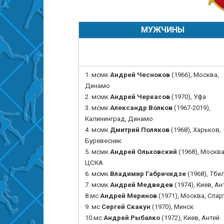
МУЖЧИНЫ
1.
мсмк
Андрей Чесноков
(1966), Москва,
Динамо
2. мсмк
Андрей Черкасов
(1970), Уфа
3. мсмк
Александр Волков
(1967-2019),
Калининград, Динамо
4. мсмк
Дмитрий Поляков
(1968), Харьков,
Буревесник
5. мсмк
Андрей Ольховский
(1968), Москв
ЦСКА
6. мсмк
Владимир Габричидзе
(1968), Тби
7. мсмк
Андрей Медведев
(1974), Киев, Ан
8.мс
Андрей Меринов
(1971), Москва, Спар
9. мс
Сергей Скакун
(1970), Минск
10.мс
Андрей Рыбалко
(1972), Киев, Антей