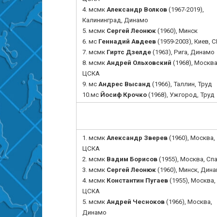
4.
мсмк
Александр Волков
(1967-2019),
Калининград
, Динамо
5.
мсмк
Сергей Леонюк
(1960), Минск
6. мс
Геннадий Авдеев
(1959-2003), Киев, 
7.
мсмк
Гиртс Дзелде
(1963), Рига, Динамо
8.
мсмк
Андрей Ольховский
(1968),
Москва
ЦСКА
9. мс
Андрес Высанд
(1966), Таллин, Труд
10.мс
Йосиф Крочко
(1968), Ужгород, Труд
1.
мсмк
Александр Зверев
(1960), Москва,
ЦСКА
2. мсмк
Вадим Борисов
(1955), Москва
, Сп
3. мсмк
Сергей Леонюк
(1960), Минск, Дин
4. мсмк
Константин Пугаев
(1955), Москва,
ЦСКА
5. мсмк
Андрей Чесноков
(1966), Москва
,
Динамо