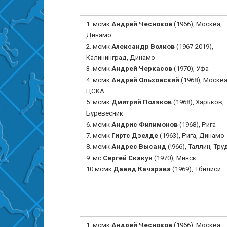
1.
мсмк
Андрей Чесноков
(1966), Москва,
Динамо
2.
мсмк
Александр Волков
(1967-2019),
Калининград
, Динамо
3 .
мсмк
Андрей Черкасов
(1970), Уфа
4.
мсмк
Андрей Ольховский
(1968),
Москва
ЦСКА
5. мсмк
Дмитрий Поляков
(1968), Харьков,
Буревесник
6. мсмк
Андрис Филимонов
(1968), Рига
7.
мсмк
Гиртс Дзелде
(1963), Рига, Динамо
8.
мсмк
Андрес Высанд
(!966), Таллин, Тру
9. мс
Сергей Скакун
(1970), Минск
10.мсмк
Давид Качарава
(1969), Тбилиси
1. мсмк
Андрей Чесноков
(1966), Москва,