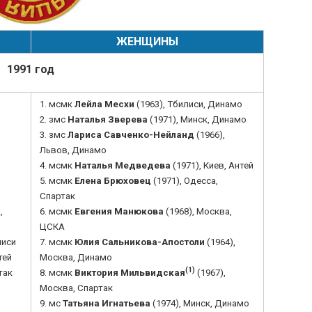
ЖЕНЩИНЫ
1991 год
1. мсмк
Лейла Месхи
(1963), Тбилиси, Динамо
2. змс
Наталья Зверева
(1971), Минск, Динамо
3. змс
Лариса Савченко-Нейланд
(1966),
Львов, Динамо
4. мсмк
Наталья Медведева
(1971), Киев, Антей
5. мсмк
Елена Брюховец
(1971), Одесса,
Спартак
а
,
6. мсмк
Евгения Манюкова
(1968), Москва,
ЦСКА
лиси
7. мсмк
Юлия Сальникова-Апостоли
(1964),
тей
Москва, Динамо
(1)
так
8. мсмк
Виктория Мильвидская
(1967),
Москва, Спартак
9. мс
Татьяна Игнатьева
(1974), Минск, Динамо