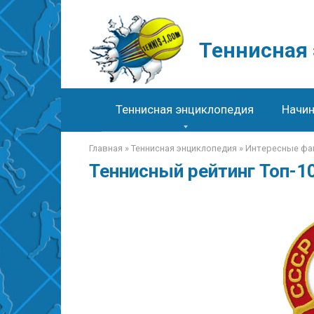
Перейти
к
контенту
Теннисная
Теннисная энциклопедия
Начи
Главная
»
Теннисная энциклопедия
»
Интересные фа
Теннисный рейтинг Топ-1