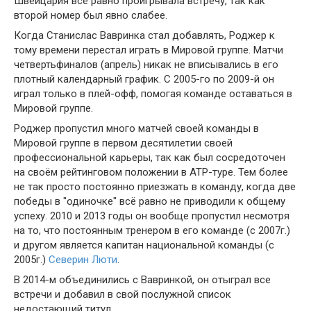
Швейцария всё равно проигрывала встречу, так как
второй номер был явно слабее.
Когда Станислас Вавринка стал добавлять, Роджер к
тому времени перестал играть в Мировой группе. Матчи
четвертьфиналов (апрель) никак не вписывались в его
плотный календарный график. С 2005-го по 2009-й он
играл только в плей-офф, помогая команде оставаться в
Мировой группе.
Роджер пропустил много матчей своей команды в
Мировой группе в первом десятилетии своей
профессиональной карьеры, так как был сосредоточен
на своём рейтинговом положении в АТР-туре. Тем более
не так просто постоянно приезжать в команду, когда две
победы в "одиночке" всё равно не приводили к общему
успеху. 2010 и 2013 годы он вообще пропустил несмотря
на то, что постоянным тренером в его команде (с 2007г.)
и другом является капитан национальной команды (с
2005г.)
Северин Люти
.
В 2014-м объединились с Вавринкой, он отыграл все
встречи и добавил в свой послужной список
недостающий титул.