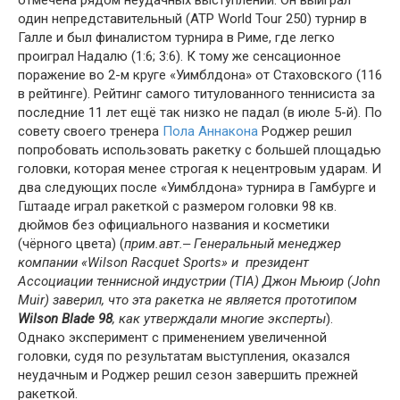
отмечена рядом неудачных выступлений. Он выиграл
один непредставительный (ATP World Tour 250) турнир в
Галле и был финалистом турнира в Риме, где легко
проиграл Надалю (1:6; 3:6). К тому же сенсационное
поражение во 2-м круге «Уимблдона» от Стаховского (116
в рейтинге). Рейтинг самого титулованного теннисиста за
последние 11 лет ещё так низко не падал (в июле 5-й). По
совету своего тренера
Пола Аннакона
Роджер решил
попробовать использовать ракетку с большей площадью
головки, которая менее строгая к нецентровым ударам. И
два следующих после «Уимблдона» турнира в Гамбурге и
Гштааде играл ракеткой с размером головки 98 кв.
дюймов без официального названия и косметики
(чёрного цвета) (
прим.авт.‒ Генеральный менеджер
компании «Wilson Racquet Sports» и президент
Ассоциации теннисной индустрии (TIA) Джон Мьюир (John
Muir) заверил, что эта ракетка не является прототипом
Wilson Blade 98
, как утверждали многие эксперты
).
Однако эксперимент с применением увеличенной
головки, судя по результатам выступления, оказался
неудачным и Роджер решил сезон завершить прежней
ракеткой.