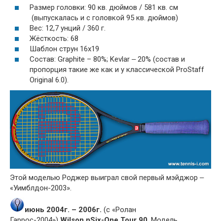
Размер головки: 90 кв. дюймов / 581 кв. см
(выпускалась и с головкой 95 кв. дюймов)
Вес: 12,7 унций / 360 г.
Жёсткость: 68
Шаблон струн 16x19
Состав: Graphite – 80%; Kevlar ‒ 20% (состав и
пропорция такие же как и у классической ProStaff
Original 6.0).
Этой моделью Роджер выиграл свой первый мэйджор ‒
«Уимблдон-2003».
июнь 2004г. – 2006г.
(с «Ролан
Гаррос-2004»)
Wilson nSix-One Tour 90
. Модель