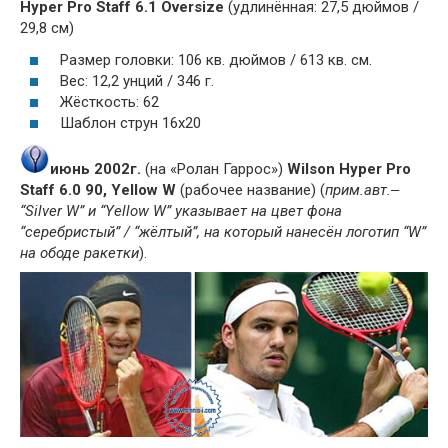
Hyper Pro Staff 6.1 Oversize
(удлинённая: 27,5 дюймов /
29,8 см)
Размер головки: 106 кв. дюймов / 613 кв. см.
Вес: 12,2 унций / 346 г.
Жёсткость: 62
Шаблон струн 16x20
июнь 2002г.
(на «Ролан Гаррос»)
Wilson Hyper Pro
Staff 6.0 90, Yellow W
(рабочее название) (
прим.авт.‒
“Silver W” и “Yellow W” указывает на цвет фона
“серебристый” / “жёлтый”, на который нанесён логотип “W”
на ободе ракетки
).