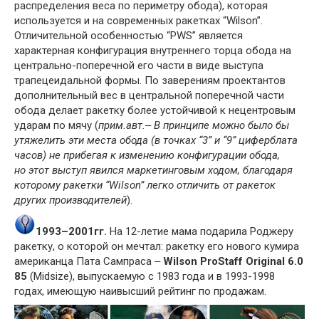
распределения веса по периметру обода), которая
используется и на современных ракетках “Wilson”.
Отличительной особенностью “PWS” является
характерная конфигурация внутреннего торца обода на
центрально-поперечной его части в виде выступа
трапецеидальной формы. По заверениям проектантов
дополнительный вес в центральной поперечной части
обода делает ракетку более устойчивой к нецентровым
ударам по мячу (
прим.авт.‒ В принципе можно было бы
утяжелить эти места обода (в точках “3” и “9” циферблата
часов) не прибегая к изменению конфигурации обода,
но этот выступ явился маркетинговым ходом, благодаря
которому ракетки “Wilson” легко отличить от ракеток
других производителей
).
1993–2001гг.
На 12-летие мама подарила Роджеру
ракетку, о которой он мечтал: ракетку его нового кумира
американца Пата Сампраса ‒
Wilson ProStaff Original 6.0
85
(Midsize), выпускаемую с 1983 года и в 1993-1998
годах, имеющую наивысший рейтинг по продажам.