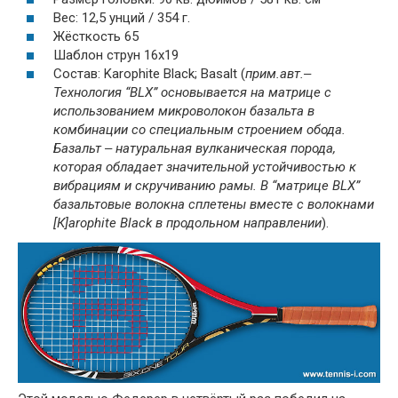
Вес: 12,5 унций / 354 г.
Жёсткость 65
Шаблон струн 16x19
Состав: Karophite Black; Basalt (
прим.авт.‒
Технология “BLX” основывается на матрице с
использованием микроволокон базальта в
комбинации со специальным строением обода.
Базальт ‒ натуральная вулканическая порода,
которая обладает значительной устойчивостью к
вибрациям и скручиванию рамы. В “матрице BLX”
базальтовые волокна сплетены вместе с волокнами
[К]arophite Black в продольном направлении
).