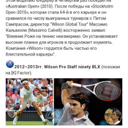
Этой моделью Федерер в четвёртый раз победил на
«Australian Open» (2010). После победы на «Stockholm
Open-2010», которая стала 64-й в его карьере и он
сравнился по числу выигранных турниров с Питом
Сампрасом, директор “Wilson Global Tour” Массимо
Кальвелли (Massimo Calvelli) восторженно заявил:
“Влияние Роже на теннис неизмеримо. Он устанавливает
высокие планки для игроков и продолжает изумлять.
Компания «Wilson» гордится быть частью его
блистательной карьеры”.
2012–2013гг. Wilson Pro Staff ninety BLX
(похожая
на [K] Factor).