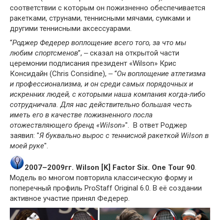
соответствии с которым он пожизненно обеспечивается
ракетками, струнами, теннисными мячами, сумками и
другими теннисными аксессуарами.
“
Роджер Федерер воплощение всего того, за что мы
любим спортсменов
”, ‒ сказал на открытой части
церемонии подписания президент «Wilson» Крис
Консидайн (Chris Considine), ‒ “
Он воплощение атлетизма
и профессионализма, и он среди самых порядочных и
искренних людей, с которыми наша компания когда-либо
сотрудничала. Для нас действительно большая честь
иметь его в качестве пожизненного посла
отожествляющего бренд «Wilson»
". В ответ Роджер
заявил: "
Я буквально вырос с теннисной ракеткой Wilson в
моей руке
".
2007–2009гг. Wilson [K] Factor Six. One Tour 90
.
Модель во многом повторила классическую форму и
поперечный профиль ProStaff Original 6.0. В её создании
активное участие принял Федерер.