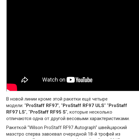
В новой линии кроме этой ракетки ещё четыре
модели: "
ProStaff RF97
", "
ProStaff RF97 ULS
" "
ProStaff
RF97 LS
", "
ProStaff RF95 S
", которые несколько
отличаются одна от другой весовыми характеристиками.
Ракеткой "Wilson ProStaff RF97 Autograph" швейцарский
маэстро сперва завоевал очередной 18-й трофей из