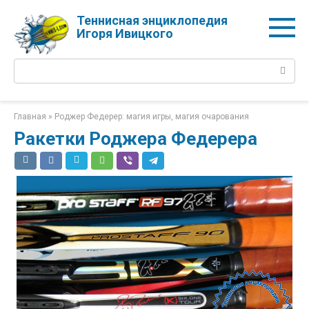
Перейти
Теннисная энциклопедия
к
Игоря Ивицкого
контенту
Поиск:
Главная
»
Роджер Федерер: магия игры, магия очарования
Ракетки Роджера Федерера