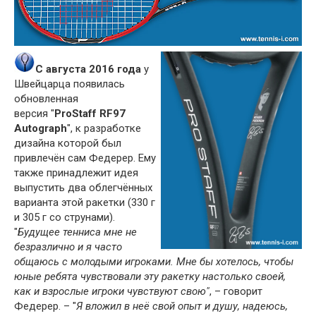
С августа 2016 года
у
Швейцарца появилась
обновленная
версия "
ProStaff RF97
Autograph
", к разработке
дизайна которой был
привлечён сам Федерер. Ему
также принадлежит идея
выпустить два облегчённых
варианта этой ракетки (330 г
и 305 г со струнами).
"
Будущее тенниса мне не
безразлично и я часто
общаюсь с молодыми игроками. Мне бы хотелось, чтобы
юные ребята чувствовали эту ракетку настолько своей,
как и взрослые игроки чувствуют свою"
, – говорит
Федерер. – "
Я вложил в неё свой опыт и душу, надеюсь,